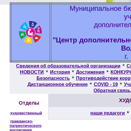
Муниципальное бю
у
дополнител
"Центр дополнительно
Во
г
*
Сведения об образовательной организации
С
*
*
*
НОВОСТИ
История
Достижения
КОНКУР
*
Безопасность
Противодействие кор
*
*
Дистанционное обучение
COVID - 19
Уч
Обратная связь
ХУД
Отделы
*
наши педагоги
художественный
гражданско-
патриотического
воспитания