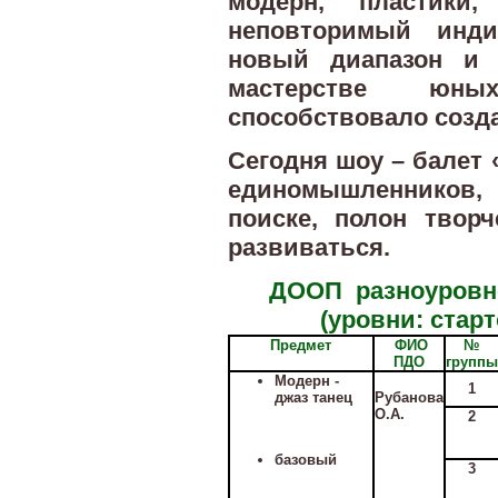
модерн, пластики
неповторимый инди
новый диапазон и 
мастерстве юных
способствовало созд
Сегодня шоу – балет 
единомышленников,
поиске, полон твор
развиваться.
ДООП разноуровн
(уровни: стар
Предмет
ФИО
№
ПДО
группы
Модерн -
1
джаз танец
Рубанова
О.А.
2
базовый
3