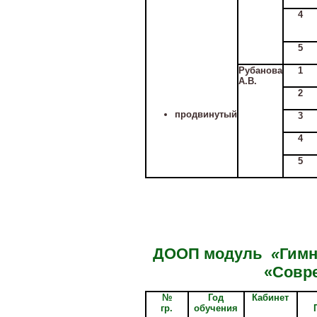
4
5
Рубанова
1
А.В.
2
продвинутый
3
4
5
ДООП модуль
«
Гимн
«Совр
№
Год
Кабинет
гр.
обучения