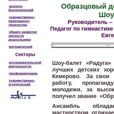
Образцовый де
эколого-
биологический
Шоу
художественно-
Руководитель –
прикладного
творчества
Педагог по гимнастике
общего развития
Евг
личности
дошкольника
методический
Секторы
Шоу-балет «Радуга»
исследовательской
деятельности,
лучших детских хор
профориентации,
Кемерово. За свои 
художественно-
работу, пропаганд
эстетический
молодежи, за высо
получил звание «Обр
Ансамбль облада
мастерством, отлича