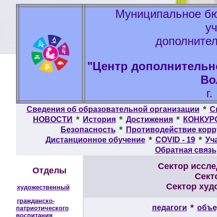
Муниципальное бю
у
дополнител
"Центр дополнительно
Во
г
*
Сведения об образовательной организации
С
*
*
*
НОВОСТИ
История
Достижения
КОНКУР
*
Безопасность
Противодействие кор
*
*
Дистанционное обучение
COVID - 19
Уч
Обратная связь
Сектор иссле
Отделы
Сект
Сектор худ
художественный
гражданско-
*
педагоги
объе
патриотического
воспитания