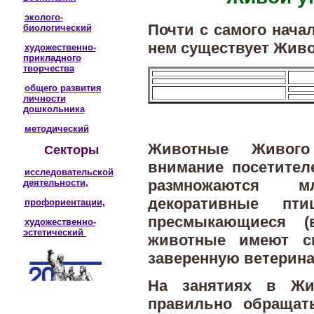
эколого-
Почти с самого нача
биологический
нем существует Живо
художественно-
прикладного
творчества
общего развития
личности
дошкольника
методический
Животные Живого
Секторы
внимание посетител
исследовательской
размножаются м
деятельности,
декоративные пт
профориентации,
пресмыкающиеся (
художественно-
эстетический
животные имеют сп
заверенную ветерин
На занятиях в Ж
правильно обраща