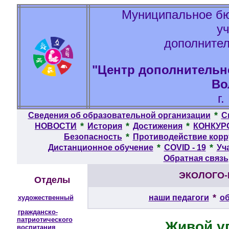
Муниципальное бю
у
дополнител
"Центр дополнительно
Во
г
*
Сведения об образовательной организации
С
*
*
*
НОВОСТИ
История
Достижения
КОНКУР
*
Безопасность
Противодействие кор
*
*
Дистанционное обучение
COVID - 19
Уч
Обратная связь
ЭКОЛОГО-
Отделы
*
наши педагоги
о
художественный
гражданско-
патриотического
Живой у
воспитания