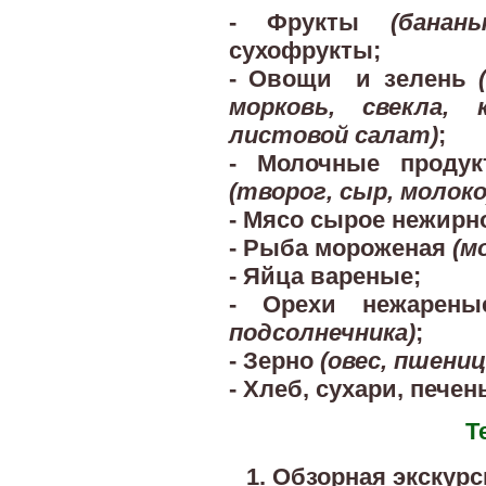
- Фрукты
(банан
сухофрукты;
- Овощи и зелень
морковь, свекла, 
листовой салат)
;
- Молочные продук
(творог, сыр, молоко
- Мясо сырое нежирн
- Рыба мороженая
(мо
- Яйца вареные;
- Орехи нежарен
подсолнечника)
;
- Зерно
(овес, пшениц
- Хлеб, сухари, печен
Т
Обзорная экскурс