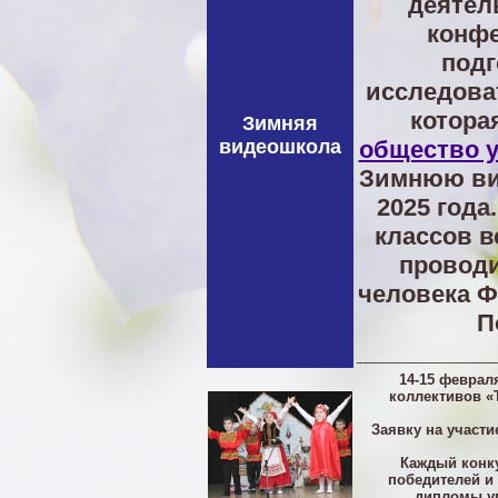
деятел
конфе
подг
исследова
котора
Зимняя
видеошкола
общество 
Зимнюю вид
2025 года
классов в
проводи
человека 
П
__________
14-15 феврал
коллективов «
Заявку на участи
Каждый конк
победителей и
дипломы уп