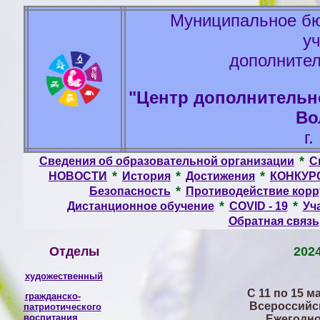
Муниципальное бю
у
дополнител
"Центр дополнительно
Во
г
*
Сведения об образовательной организации
С
*
*
*
НОВОСТИ
История
Достижения
КОНКУР
*
Безопасность
Противодействие кор
*
*
Дистанционное обучение
COVID - 19
Уч
Обратная связь
Отделы
2024
художественный
C 11 по 15 
гражданско-
Всероссийс
патриотического
воспитания
Ежегодно