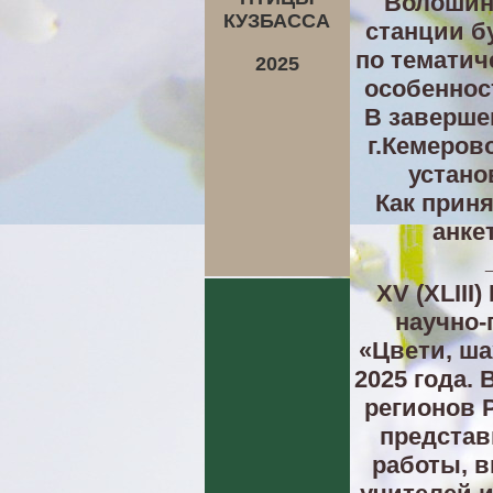
Волошино
КУЗБАССА
станции б
по тематич
2025
особеннос
В заверше
г.Кемеров
устано
Как прин
анке
XV (XLIII
научно-
«Цвети, ша
2025 года.
регионов 
предста
работы, 