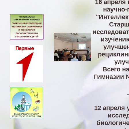
16 апреля 
научно-
"Интеллек
Старш
исследоват
изучению
улучшен
рециклинг
улуч
Всего н
Гимназии №
12 апреля 
исслед
биологиче