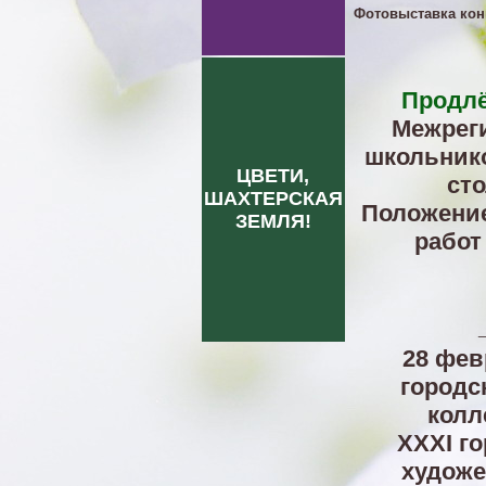
Фотовыставка конк
Продлё
Межрег
школьнико
ЦВЕТИ,
сто
ШАХТЕРСКАЯ
Положение
ЗЕМЛЯ!
работ
28 фев
городс
колл
ХХXI г
художе