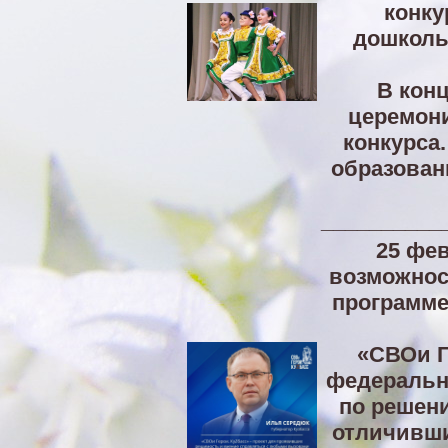
конку
дошколь
В конц
церемони
конкурса
образован
__________
25 фе
возможност
программе
«СВОи Г
федерально
по решен
отличивши