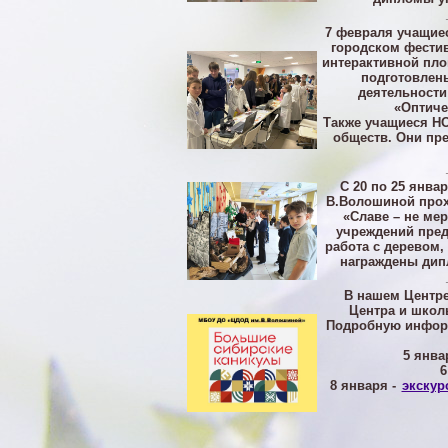
7 февраля учащие
городском фести
интерактивной пл
подготовлен
деятельности
«Оптиче
Также учащиеся НО
обществ. Они пр
С 20 по 25 янва
В.Волошиной прох
«Славе – не мер
учреждений пред
работа с деревом,
награждены дип
В нашем Центре
Центра и школ
Подробную инфор
5 янва
6
8 января -
экскур