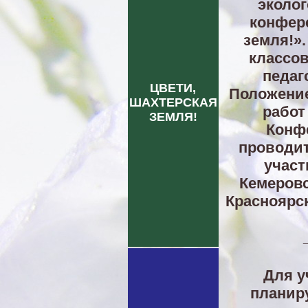
эколог
конфер
земля!».
классов
педаг
ЦВЕТИ,
Положение
ШАХТЕРСКАЯ
работ
ЗЕМЛЯ!
Конф
проводитс
участ
Кемеровс
Красноярск
Для у
планир