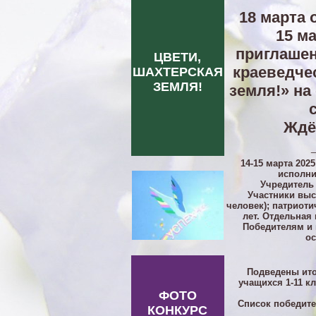
18 марта 
15 м
приглашен
ЦВЕТИ,
краеведче
ШАХТЕРСКАЯ
ЗЕМЛЯ!
земля!» на
Ждё
14-15 марта 202
исполни
Учредитель 
Участники выс
человек); патриоти
лет. Отдельная
Победителям и 
ос
Подведены ито
учащихся 1-11 к
ФОТО
Список победите
КОНКУРС