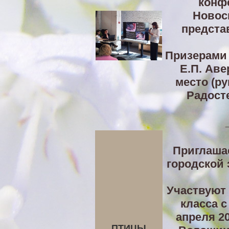
конф
Новоси
предста
Призерами 
Е.П. Аве
место (ру
Радосте
Приглаша
городской
Участвуют 
класса 
апреля 20
ПТИЦЫ