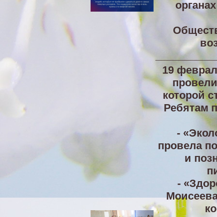
органах
Обществ
во
__________
19 феврал
провели
которой с
Ребятам п
- «Эко
провела п
и поз
п
- «Здо
Моисеева
ко