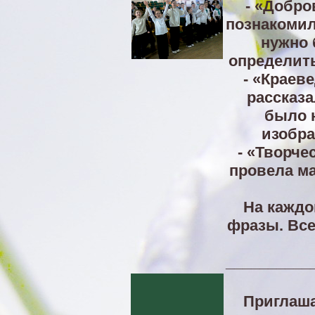
- «Добро
познакомил
нужно 
определить
- «Краев
рассказа
было 
изобра
- «Творч
провела ма
На каждо
фразы. Все
__________
Приглаша