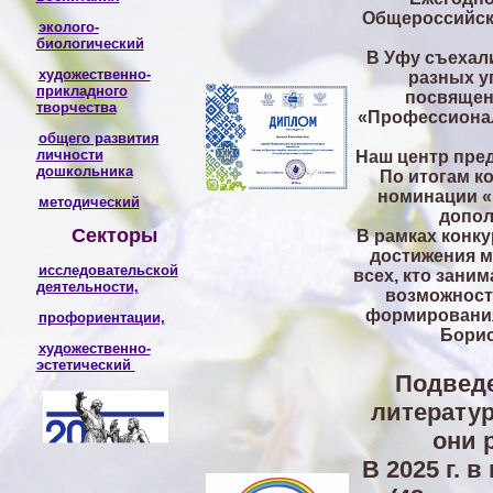
Общероссийск
эколого-
биологический
В Уфу съехали
художественно-
разных у
прикладного
посвящен
творчества
«Профессионал
общего развития
личности
Наш центр пре
дошкольника
По итогам к
номинации «
методический
допол
Секторы
В рамках конк
достижения м
исследовательской
всех, кто зани
деятельности,
возможност
формирования
профориентации,
Борис
художественно-
эстетический
Подведе
литератур
они 
В 2025 г. 