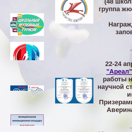
(48 шко
группа жю
Награжд
запо
22-24 а
"Ареал"
работы н
научной с
и
Призерами
Аверина)