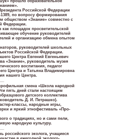
Машук» прошло образовательное
нанием».
Президента Российской Федерации
 -1389, по вопросу формирования
м обществом «Знание» совместно с
й Федерации.
в как площадок просветительской
ривающее обучение руководителей
телей и организацию обмена опытом
инаторов, руководителей школьных
бъектов Российской Федерации.
ашего Центра Евгений Евгеньевич
тва «Знание», руководитель музея
тического воспитания, педагог
шего Центра и Татьяна Владимировна
ия нашего Центра.
__
а профильная смена «Школа народной
Эти пять дней стали настоящим
образцового детского коллектива
ководитель Д. И. Петрашко).
астер-классы, народные игры,
ерки и яркий этнофестиваль «Про-
ого о традициях, но и сами пели,
ивую народную культуру.
__
ь российского эколога, учащиеся
частие в ежегодной эколого-