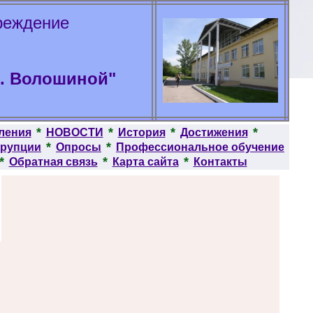
реждение
В. Волошиной"
*
*
*
*
ления
НОВОСТИ
История
Достижения
*
*
ррупции
Опросы
Профессиональное обучение
*
*
*
Обратная связь
Карта сайта
Контакты