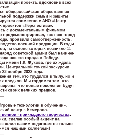
еализации проекта, вдохновив всех
стие.
тся общероссийская общественная
альной поддержки семьи и защиты
ируется совместно с АНО «Центр
 проектов «Перспектива».
ись с документальным фильмом
о продемонстрировал, как наш город
рода, проявили самоотверженность,
зводство военной продукции. В годы
в, на основе которых возникло 11
наряд советской армии был начинен
ада нашего города в Победу.
ы имени Г.К. Жукова, где их ждала
ан. Центральной точкой экскурсии
 23 ноября 2022 года.
ения тем, кто трудился в тылу, но и
их предков. Мы гордимся тем, что
уверены, что новые поколения будут
ти своих великих предков.
__
Игровые технологии в обучении»,
кий центр г. Кемерово.
твенной - прикладного творчества
.
ки, сделав особый акцент на
озволил нашим педагогам не только
димся нашими коллегами!
__