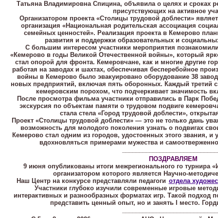
Татьяна Владимировна Спицина, объявила о целях и сроках р
присутствующих на активное уча
Организатором проекта «Столицы трудовой доблести» являе
организация «Национальная родительская ассоциация соци
семейных ценностей». Реализация проекта в Кемерово план
развития и поддержки образовательных и социальных
С большим интересом участники мероприятия познакомил
«Кемерово в годы Великой Отечественной войны», который ярк
стал опорой для фронта. Кемеровчане, как и многие другие го
работая на заводах и шахтах, обеспечивая бесперебойное прои
войны в Кемерово было эвакуировано оборудование 38 заводо
новых предприятий, включая пять оборонных. Каждый третий с
кемеровским порохом, что подчеркивает значимость вкл
После просмотра фильма участники отправились в Парк Побед
экскурсия по объектам памяти о трудовом подвиге кемеровч
стала стела «Город трудовой доблести», открытая
Проект «Столицы трудовой доблести» — это не только дань уваж
возможность для молодого поколения узнать о подвигах сво
Кемерово стал одним из городов, удостоенных этого звания, и 
вдохновляться примерами мужества и самоотверженнос
____________________________
ПОЗДРАВЛЯЕМ
9 июня опубликованы итоги межрегионального го турнира «
организатором которого является Научно-методичес
Наш Центр на конкурсе представляли педагоги
отдела художес
Участники глубоко изучили современные игровые методи
интерактивных и разнообразных форматах игр. Такой подход п
представить ценный опыт, но и занять I место. Гор
____________________________