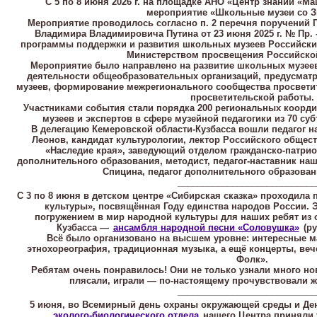
С 5 по 8 июня 2026 г. на площадке АНО «Центр знаний «
мероприятие «Школьные музеи со З
Мероприятие проводилось согласно п. 2 перечня поручений 
Владимира Владимировича Путина от 23 июня 2025 г. № Пр.
программы поддержки и развития школьных музеев Российски
Министерством просвещения Российско
Мероприятие было направлено на развитие школьных музее
деятельности общеобразовательных организаций, предусмат
музеев, формирование межрегионального сообщества просвети
просветительской работы.
Участниками события стали порядка 200 региональных коорд
музеев и экспертов в сфере музейной педагогики из 70 су
В делегацию Кемеровской области-Кузбасса вошли педагог н
Леонов, кандидат культурологии, лектор Российского общес
«Наследие края», заведующий отделом гражданско-патрио
дополнительного образования, методист, педагог-наставник на
Спицина, педагог дополнительного образован
____________________________
С 3 по 8 июня в детском центре «Сибирская сказка» проходил
культуры», посвящённая Году единства народов России. 
погружением в мир народной культуры для наших ребят из 
Кузбасса —
ансамбля народной песни «Соловушка»
(ру
Всё было организовано на высшем уровне: интересные м
этнохореография, традиционная музыка, а ещё концерты, веч
Фолк».
Ребятам очень понравилось! Они не только узнали много нов
плясали, играли — по-настоящему прочувствовали ж
____________________________
5 июня, во Всемирный день охраны окружающей среды и Ден
эколого-биологического отдела
нашего Центра приняли у