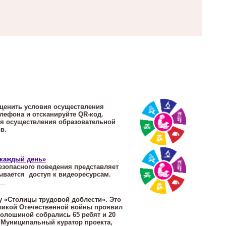
оценить условия осуществления
лефона и отсканируйте QR-код.
ия осуществления образовательной
в.
__
 каждый день»
езопасного поведения представляет
ывается доступ к видеоресурсам.
__
у «Столицы трудовой доблести». Это
еликой Отечественной войны проявил
Волошиной собрались 65 ребят и 20
. Муниципальный куратор проекта,