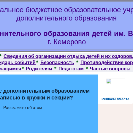
альное бюджетное образовательное уч
дополнительного образования
нительного образования детей им. 
г. Кемерово
*
Сведения об организации отдыха детей и их оздоров
*
*
ндарь событий
Безопасность
Противодействие ко
*
*
*
чащимся
Родителям
Педагогам
Частые вопросы
с дополнительным образованием
записью в кружки и секции?
Решаем вместе
Расскажите об этом